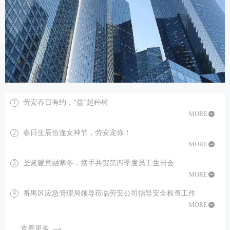
劳安春日有约，“益”起种树
1
MORE
春日生辰恰逢女神节，劳安宠你！
2
MORE
圣诞暖意融寒冬，携手共贺第四季度员工生日会
3
MORE
番禺区应急管理局领导莅临劳安公司指导安全检查工作
4
MORE
查看更多